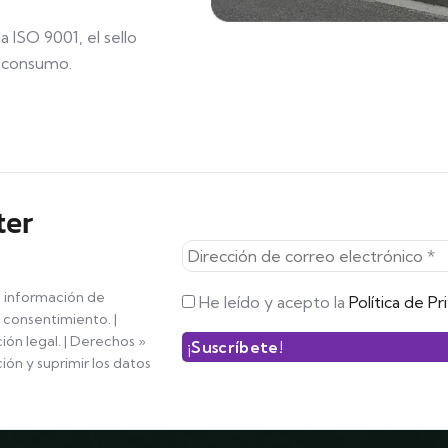
 ISO 9001, el sello
e consumo.
ter
e información de
He leído y acepto la
Política de Pr
u consentimiento. |
ción legal. | Derechos »
ión y suprimir los datos