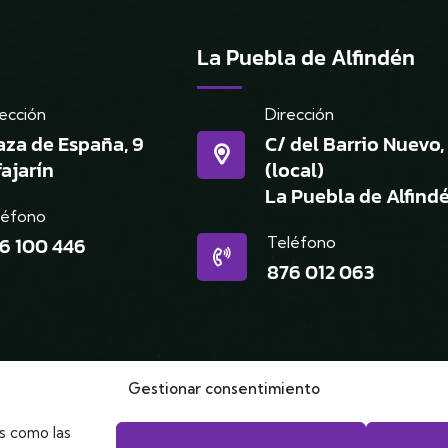
La Puebla de Alfindén
ección
Dirección
aza de España, 9
C/ del Barrio Nuevo,
fajarín
(local)
La Puebla de Alfind
léfono
6 100 446
Teléfono
876 012 063
Gestionar consentimiento
as como las