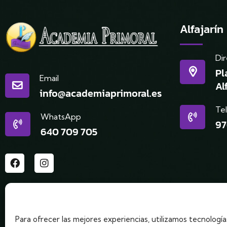
Alfajarín
Dir
Pl
Email
Al
info@academiaprimoral.es
Te
WhatsApp
97
640 709 705
Para ofrecer las mejores experiencias, utilizamos tecnologí