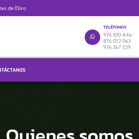
ntes de Ebro
TELÉFONOS
976 100 446
876 012 063
976 367 329
NTÁCTANOS
Quienes somos