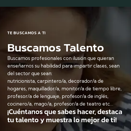
a
g
r
d
o
e
e
:
l
s
s
2
e
e
h
TE BUSCAMOS A TI
p
s
o
Buscamos Talento
t
r
n
i
a
i
e
s
Buscamos profesionales con ilusión que quieran
m
a
enseñarnos su habilidad para impartir clases, sean
ñ
b
l
del sector que sean:
o
r
a
nutricionista, carpintero/a, decorador/a de
s
e
s
hogares, maquillador/a, monitor/a de tiempo libre,
a
e
profesor/a de lenguaje, profesor/a de inglés,
y
1
m
cocinero/a, mago/a, profesor/a de teatro etc…
a
¡Cuéntanos que sabes hacer, destaca
3
a
tu talento y muestra lo mejor de ti!
d
n
d
e
a