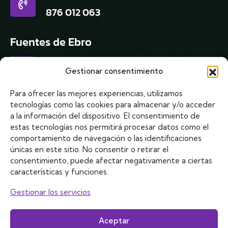
876 012 063
Fuentes de Ebro
Dirección
Gestionar consentimiento
Plaza de la Constitución, 10
Para ofrecer las mejores experiencias, utilizamos
Fuentes de Ebro
tecnologías como las cookies para almacenar y/o acceder
a la información del dispositivo. El consentimiento de
Teléfono
estas tecnologías nos permitirá procesar datos como el
976 367 329
/
640 788 411
comportamiento de navegación o las identificaciones
únicas en este sitio. No consentir o retirar el
consentimiento, puede afectar negativamente a ciertas
características y funciones.
Gestionar los servicios
Aceptar